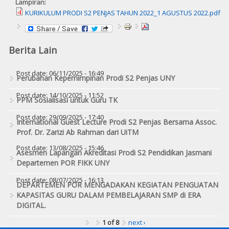
Lampiran:
KURIKULUM PRODI S2 PENJAS TAHUN 2022_1 AGUSTUS 2022.pdf
Berita Lain
Post date:
06/11/2025 - 16:49
Perubahan Kepemimpinan Prodi S2 Penjas UNY
Post date:
14/10/2025 - 11:52
PPM Sosialisasi untuk Guru TK
Post date:
29/09/2025 - 17:40
International Guest Lecture Prodi S2 Penjas Bersama Assoc.
Prof. Dr. Zarizi Ab Rahman dari UiTM
Post date:
13/08/2025 - 15:46
Asesmen Lapangan Akreditasi Prodi S2 Pendidikan Jasmani
Departemen POR FIKK UNY
Post date:
08/07/2025 - 16:13
DEPARTEMEN POR MENGADAKAN KEGIATAN PENGUATAN
KAPASITAS GURU DALAM PEMBELAJARAN SMP di ERA
DIGITAL.
1 of 8
next ›