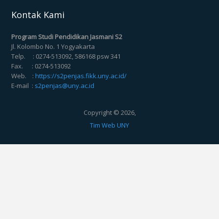
Kontak Kami
Program Studi Pendidikan Jasmani S2
Jl. Kolombo No. 1 Yogyakarta
Telp. : 0274-513092, 586168 psw 341
Fax. : 0274-513092
Web. :
https://s2penjas.fikk.uny.ac.id/
E-mail :
s2penjas@uny.ac.id
Copyright © 2026,
Tim Web UNY