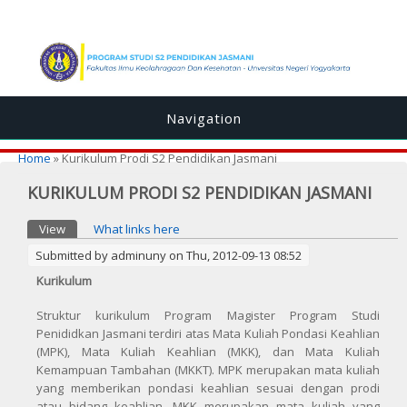
Navigation
You are here
Home
» Kurikulum Prodi S2 Pendidikan Jasmani
KURIKULUM PRODI S2 PENDIDIKAN JASMANI
Primary tabs
View
(active tab)
What links here
Submitted by
adminuny
on Thu, 2012-09-13 08:52
Kurikulum
Struktur kurikulum Program Magister Program Studi
Penididkan Jasmani terdiri atas Mata Kuliah Pondasi Keahlian
(MPK), Mata Kuliah Keahlian (MKK), dan Mata Kuliah
Kemampuan Tambahan (MKKT). MPK merupakan mata kuliah
yang memberikan pondasi keahlian sesuai dengan prodi
atau bidang keahlian. MKK merupakan mata kuliah yang