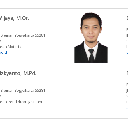
ijaya, M.Or.
k Sleman Yogyakarta 55281
n
jaran Motorik
L
c.id
Rizkyanto, M.Pd.
k Sleman Yogyakarta 55281
n
ajaran Pendidikan Jasmani
L