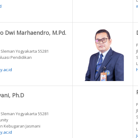
L
d
ro Dwi Marhaendro, M.Pd.
k Sleman Yogyakarta 55281
aluasi Pendidikan
L
.ac.id
yani, Ph.D
k Sleman Yogyakarta 55281
unity
ikan Kebugaran Jasmani
L
y.ac.id