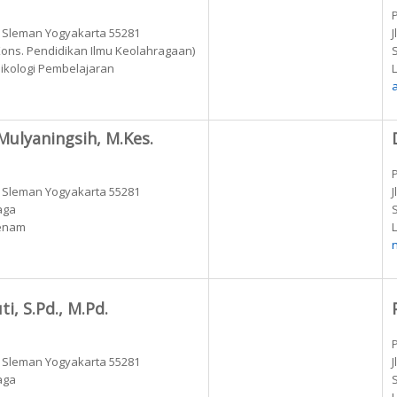
k Sleman Yogyakarta 55281
(Kons. Pendidikan Ilmu Keolahragaan)
S
Psikologi Pembelajaran
 Mulyaningsih, M.Kes.
k Sleman Yogyakarta 55281
aga
Senam
ti, S.Pd., M.Pd.
k Sleman Yogyakarta 55281
aga
S