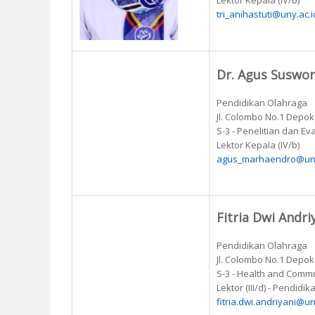
Lektor Kepala (IV/b)
tri_anihastuti@uny.ac.i
Dr. Agus Suswo
Pendidikan Olahraga
Jl. Colombo No.1 Depo
S-3 - Penelitian dan Ev
Lektor Kepala (IV/b)
agus_marhaendro@uny
Fitria Dwi Andri
Pendidikan Olahraga
Jl. Colombo No.1 Depo
S-3 - Health and Comm
Lektor (III/d) - Pendid
fitria.dwi.andriyani@un