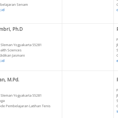
embelajaran Senam
G
.id
mbri, Ph.D
k Sleman Yogyakarta 55281
ealth Sciences
ndidikan Jasmani
G
.id
an, M.Pd.
k Sleman Yogyakarta 55281
aga
tode Pembelajaran Latihan Tenis