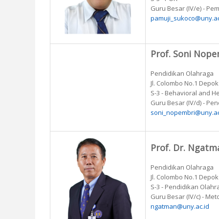
Guru Besar (IV/e) - P
pamuji_sukoco@uny.ac
Prof. Soni Nope
Pendidikan Olahraga
Jl. Colombo No.1 Depo
S-3 - Behavioral and H
Guru Besar (IV/d) - Pe
soni_nopembri@uny.ac
Prof. Dr. Ngatm
Pendidikan Olahraga
Jl. Colombo No.1 Depo
S-3 - Pendidikan Olahr
Guru Besar (IV/c) - Me
ngatman@uny.ac.id