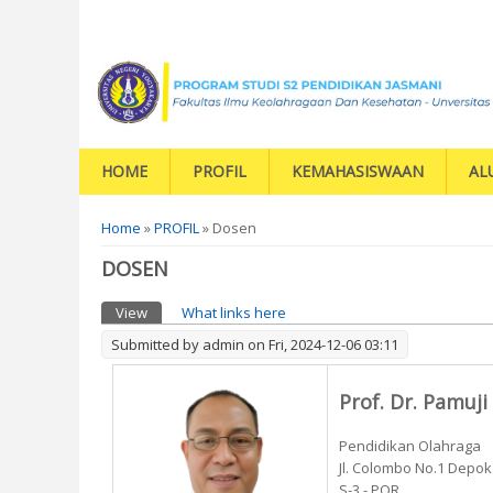
HOME
PROFIL
KEMAHASISWAAN
AL
You are here
Home
»
PROFIL
» Dosen
DOSEN
Primary tabs
View
(active tab)
What links here
Submitted by
admin
on Fri, 2024-12-06 03:11
Prof. Dr. Pamuj
Pendidikan Olahraga
Jl. Colombo No.1 Depo
S-3 - POR