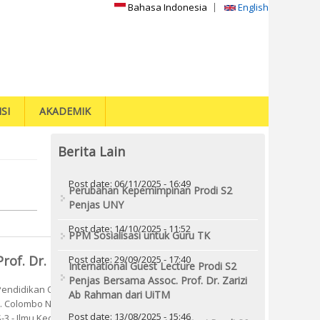
Bahasa Indonesia
English
SI
AKADEMIK
Berita Lain
Post date:
06/11/2025 - 16:49
Perubahan Kepemimpinan Prodi S2
Penjas UNY
Post date:
14/10/2025 - 11:52
PPM Sosialisasi untuk Guru TK
Prof. Dr. Dimyati, M.Si.
Post date:
29/09/2025 - 17:40
International Guest Lecture Prodi S2
Penjas Bersama Assoc. Prof. Dr. Zarizi
Pendidikan Olahraga
Ab Rahman dari UiTM
Jl. Colombo No.1 Depok Sleman Yogyakarta 55281
Post date:
13/08/2025 - 15:46
S-3 - Ilmu Keolahragaan