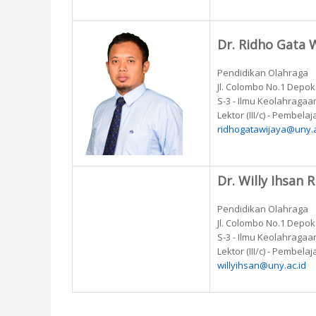
Dr. Ridho Gata W
Pendidikan Olahraga
Jl. Colombo No.1 Depo
S-3 - Ilmu Keolahragaa
Lektor (III/c) - Pembela
ridhogatawijaya@uny.a
Dr. Willy Ihsan 
Pendidikan Olahraga
Jl. Colombo No.1 Depo
S-3 - Ilmu Keolahragaa
Lektor (III/c) - Pembel
willyihsan@uny.ac.id