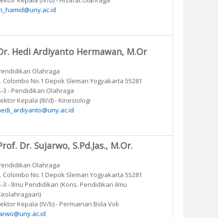
ektor Kepala (IV/b) - Filsafat Olahraga
m_hamid@uny.ac.id
Dr. Hedi Ardiyanto Hermawan, M.Or
Pendidikan Olahraga
Jl. Colombo No.1 Depok Sleman Yogyakarta 55281
S-3 - Pendidikan Olahraga
ektor Kepala (III/d) - Kinesiologi
hedi_ardiyanto@uny.ac.id
Prof. Dr. Sujarwo, S.Pd.Jas., M.Or.
Pendidikan Olahraga
Jl. Colombo No.1 Depok Sleman Yogyakarta 55281
S-3 - Ilmu Pendidikan (Kons. Pendidikan ilmu
Keolahragaan)
ektor Kepala (IV/b) - Permainan Bola Voli
jarwo@uny.ac.id