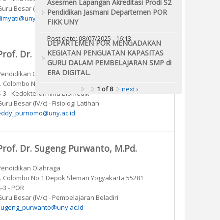
Asesmen Lapangan Akreditasi Prodi S2
uru Besar (IV/d) - Psikologi Olahraga
Pendidikan Jasmani Departemen POR
dimyati@uny.ac.id
FIKK UNY
Post date:
08/07/2025 - 16:13
DEPARTEMEN POR MENGADAKAN
KEGIATAN PENGUATAN KAPASITAS
Prof. Dr. Drs. Eddy Purnomo, M.Kes.
GURU DALAM PEMBELAJARAN SMP di
ERA DIGITAL.
Pendidikan Olahraga
Jl. Colombo No.1 Depok Sleman Yogyakarta 55281
1 of 8
next ›
S-3 - Kedokteran Ilmu Biomedik
uru Besar (IV/c) - Fisiologi Latihan
eddy_purnomo@uny.ac.id
Prof. Dr. Sugeng Purwanto, M.Pd.
Pendidikan Olahraga
Jl. Colombo No.1 Depok Sleman Yogyakarta 55281
S-3 - POR
Guru Besar (IV/c) - Pembelajaran Beladiri
sugeng_purwanto@uny.ac.id