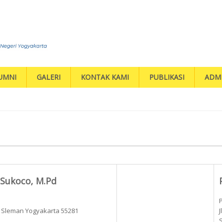
UMNI
GALERI
KONTAK KAMI
PUBLIKASI
ADMI
i Sukoco, M.Pd
k Sleman Yogyakarta 55281