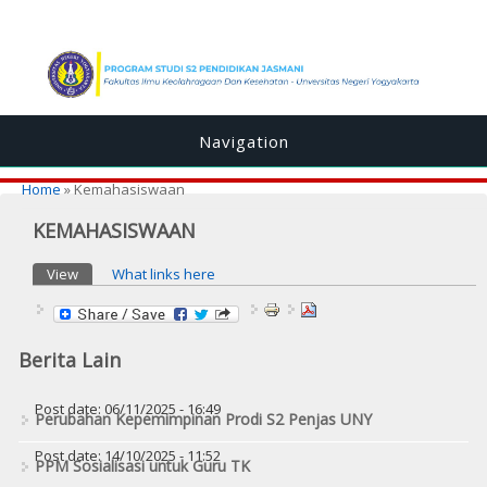
Navigation
You are here
Home
» Kemahasiswaan
KEMAHASISWAAN
Primary tabs
View
(active tab)
What links here
Berita Lain
Post date:
06/11/2025 - 16:49
Perubahan Kepemimpinan Prodi S2 Penjas UNY
Post date:
14/10/2025 - 11:52
PPM Sosialisasi untuk Guru TK