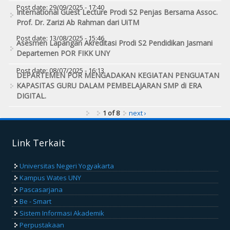
Post date:
29/09/2025 - 17:40
International Guest Lecture Prodi S2 Penjas Bersama Assoc.
Prof. Dr. Zarizi Ab Rahman dari UiTM
Post date:
13/08/2025 - 15:46
Asesmen Lapangan Akreditasi Prodi S2 Pendidikan Jasmani
Departemen POR FIKK UNY
Post date:
08/07/2025 - 16:13
DEPARTEMEN POR MENGADAKAN KEGIATAN PENGUATAN
KAPASITAS GURU DALAM PEMBELAJARAN SMP di ERA
DIGITAL.
1 of 8
next ›
Link Terkait
Universitas Negeri Yogyakarta
Kampus Wates UNY
Pascasarjana
Be - Smart
Sistem Informasi Akademik
Perpustakaan