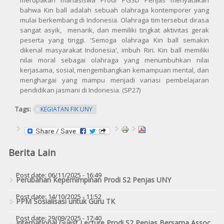
merupakan mahasiswa Prodi PGSD Penjas menyatakan
bahwa Kin ball adalah sebuah olahraga kontemporer yang
mulai berkembang di Indonesia. Olahraga tim tersebut dirasa
sangat asyik, menarik, dan memiliki tingkat aktivitas gerak
peserta yang tinggi. 'Semoga olahraga Kin ball semakin
dikenal masyarakat Indonesia', imbuh Riri. Kin ball memiliki
nilai moral sebagai olahraga yang menumbuhkan nilai
kerjasama, sosial, mengembangkan kemampuan mental, dan
menghargai yang mampu menjadi variasi pembelajaran
pendidikan jasmani di Indonesia. (SP27)
Tags:
KEGIATAN FIK UNY
Berita Lain
Post date:
06/11/2025 - 16:49
Perubahan Kepemimpinan Prodi S2 Penjas UNY
Post date:
14/10/2025 - 11:52
PPM Sosialisasi untuk Guru TK
Post date:
29/09/2025 - 17:40
International Guest Lecture Prodi S2 Penjas Bersama Assoc.