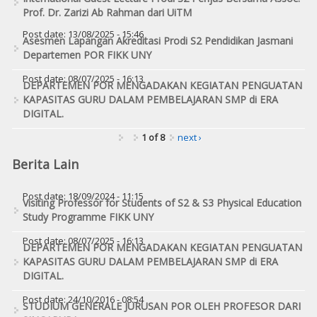
Prof. Dr. Zarizi Ab Rahman dari UiTM
Post date:
13/08/2025 - 15:46
Asesmen Lapangan Akreditasi Prodi S2 Pendidikan Jasmani
Departemen POR FIKK UNY
Post date:
08/07/2025 - 16:13
DEPARTEMEN POR MENGADAKAN KEGIATAN PENGUATAN
KAPASITAS GURU DALAM PEMBELAJARAN SMP di ERA
DIGITAL.
1 of 8
next ›
Berita Lain
Post date:
18/09/2024 - 11:15
Visiting Professor for Students of S2 & S3 Physical Education
Study Programme FIKK UNY
Post date:
08/07/2025 - 16:13
DEPARTEMEN POR MENGADAKAN KEGIATAN PENGUATAN
KAPASITAS GURU DALAM PEMBELAJARAN SMP di ERA
DIGITAL.
Post date:
24/10/2016 - 08:54
STUDIUM GENERALE JURUSAN POR OLEH PROFESOR DARI