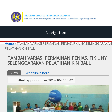
Navigation
You are here
Home
» TAMBAH VARIASI PERMAINAN PENJAS, FIK UNY SELENGGARAKAN
PELATIHAN KIN BALL
TAMBAH VARIASI PERMAINAN PENJAS, FIK UNY
SELENGGARAKAN PELATIHAN KIN BALL
Primary tabs
View
(active tab)
What links here
Submitted by
por
on Tue, 2017-10-24 13:42