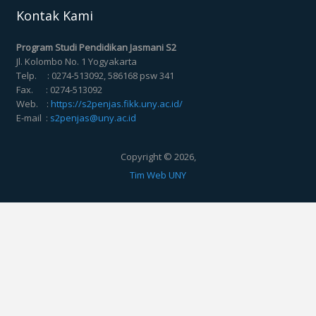
Kontak Kami
Program Studi Pendidikan Jasmani S2
Jl. Kolombo No. 1 Yogyakarta
Telp. : 0274-513092, 586168 psw 341
Fax. : 0274-513092
Web. :
https://s2penjas.fikk.uny.ac.id/
E-mail :
s2penjas@uny.ac.id
Copyright © 2026,
Tim Web UNY