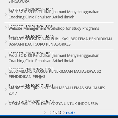
SINGAPURA
Post date:
21/09/2024 - 10:51
Prodi S2 & S3 Pendidikan Jasmani Menyelenggarakan
Coaching Clinic Penulisan Artikel Ilmiah
Post date:
17/09/2024 - 11:01
Website Management Workshop for Study Programs
Post date:
24/10/2021 - 16:10
ETIKA PENULISAN DAN PUBLIKASI BERTEMA PENDIDIKAN
JASMANI BAGI GURU PENJASORKES
Post date:
21/09/2024 - 10:53
Prodi S2 & S3 Pendidikan Jasmani Menyelenggarakan
Coaching Clinic Penulisan Artikel Ilmiah
Post date:
20/01/2026 - 01:23
GELOMBANG KHUSUS PENERIMAAN MAHASISWA S2
PENDIDIKAN PENJAS
Post date:
24/10/2017 - 13:43
MAHASISWA PJKR UNY RAIH MEDALI EMAS SEA GAMES
2017
Post date:
27/07/2012 - 16:18
DEKLARASI LPTO: DARI YOGYA UNTUK INDONESIA
1 of 5
next ›