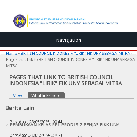
Navigation
You are here
Home
»
BRITISH COUNCIL INDONESIA "LIRIK" FIK UNY SEBAGAI MITRA
»
Pages that link to BRITISH COUNCIL INDONESIA "LIRIK" FIK UNY SEBAGAI
MITRA
PAGES THAT LINK TO BRITISH COUNCIL
INDONESIA "LIRIK" FIK UNY SEBAGAI MITRA
Primary tabs
View
What links here
(active tab)
Berita Lain
Post date:
28/05/2025 - 00:44
PEMBUKAAN KELAS RPL PRODI S-2 PENJAS FIKK UNY
Post date:
21/09/2024 - 10:53