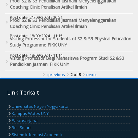
Prodi S2 & S3 Pendidikan Jasmani Menyelenggarakan
Coaching Clinic Penulisan Artikel Ilmiah
Post date:
21/09/2024 - 10:51
Prodi S2 & S3 Pendidikan Jasmani Menyelenggarakan
Coaching Clinic Penulisan Artikel Ilmiah
Post date:
18/09/2024 - 11:15
Visiting Professor for Students of S2 & S3 Physical Education
Study Programme FIKK UNY
Post date:
18/09/2024 - 11:14
Visiting Professor Bagi Mahasiswa Program Studi S2 &S3
Pendidikan Jasmani FIKK UNY
‹ previous
2 of 8
next ›
Link Terkait
Universitas Negeri Yogyakarta
Kampus Wates UNY
Pascasarjana
Be - Smart
Sistem Informasi Akademik