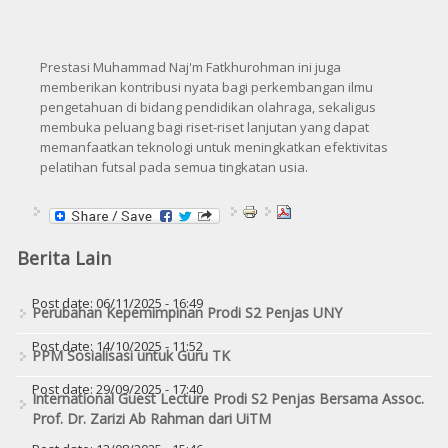
Prestasi Muhammad Naj'm Fatkhurohman ini juga
memberikan kontribusi nyata bagi perkembangan ilmu
pengetahuan di bidang pendidikan olahraga, sekaligus
membuka peluang bagi riset-riset lanjutan yang dapat
memanfaatkan teknologi untuk meningkatkan efektivitas
pelatihan futsal pada semua tingkatan usia.
Berita Lain
Post date:
06/11/2025 - 16:49
Perubahan Kepemimpinan Prodi S2 Penjas UNY
Post date:
14/10/2025 - 11:52
PPM Sosialisasi untuk Guru TK
Post date:
29/09/2025 - 17:40
International Guest Lecture Prodi S2 Penjas Bersama Assoc.
Prof. Dr. Zarizi Ab Rahman dari UiTM