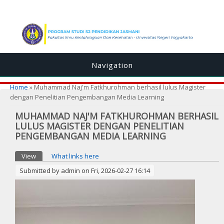
Navigation
You are here
Home
» Muhammad Naj'm Fatkhurohman berhasil lulus Magister
dengan Penelitian Pengembangan Media Learning
MUHAMMAD NAJ'M FATKHUROHMAN BERHASIL
LULUS MAGISTER DENGAN PENELITIAN
PENGEMBANGAN MEDIA LEARNING
Primary tabs
View
(active tab)
What links here
Submitted by
admin
on Fri, 2026-02-27 16:14