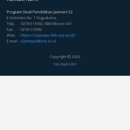
Program Studi Pendidikan Jasmani S2
Jl. Kolombo No. 1 Yogyakarta
Telp. : 0274-513092, 586168 psw 341
Fax. : 0274-513092
Web. :
https://s2penjas.fikk.uny.ac.id/
E-mail :
s2penjas@uny.ac.id
Copyright © 2026,
Tim Web UNY