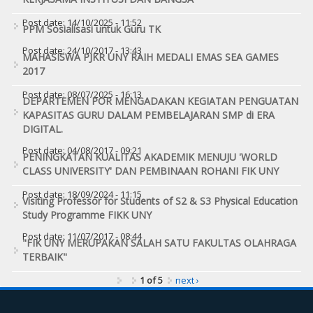
Post date:
14/10/2025 - 11:52
PPM Sosialisasi untuk Guru TK
Post date:
24/10/2017 - 13:43
MAHASISWA PJKR UNY RAIH MEDALI EMAS SEA GAMES
2017
Post date:
08/07/2025 - 16:13
DEPARTEMEN POR MENGADAKAN KEGIATAN PENGUATAN
KAPASITAS GURU DALAM PEMBELAJARAN SMP di ERA
DIGITAL.
Post date:
04/08/2017 - 09:21
PENINGKATAN KUALITAS AKADEMIK MENUJU 'WORLD
CLASS UNIVERSITY' DAN PEMBINAAN ROHANI FIK UNY
Post date:
18/09/2024 - 11:15
Visiting Professor for Students of S2 & S3 Physical Education
Study Programme FIKK UNY
Post date:
11/07/2017 - 08:44
"FIK UNY MERUPAKAN SALAH SATU FAKULTAS OLAHRAGA
TERBAIK"
1 of 5
next ›