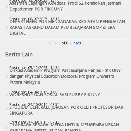
Post date:
13/08/2025 - 15:46
Asesmen Lapangan Akreditasi Prodi S2 Pendidikan Jasmani
Departemen POR FIKK UNY
Post date:
08/07/2025 - 16:13
DEPARTEMEN POR MENGADAKAN KEGIATAN PENGUATAN
KAPASITAS GURU DALAM PEMBELAJARAN SMP di ERA
DIGITAL.
1 of 8
next ›
Berita Lain
Post date:
05/12/2025 - 14:34
Diskusi Akademik Program Pascasarjana Penjas FIKK UNY
dengan Physical Education Doctoral Program Universiti
Putera Malaysia
Post date:
04/04/2016 - 11:00
WORKSHOP DAN SOSIALISASI RUGBY FIK UNY
Post date:
24/10/2016 - 08:54
STUDIUM GENERALE JURUSAN POR OLEH PROFESOR DARI
SINGAPURA
Post date:
17/09/2018 - 09:12
OLAHRAGA SEBAGAI MEDIA UNTUK MENGEMBANGKAN
KERJASAMA INSTITUSI DAN BANGSA