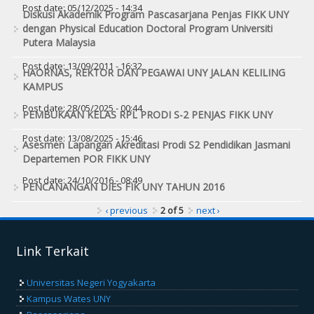
Post date:
05/12/2025 - 14:34
Diskusi Akademik Program Pascasarjana Penjas FIKK UNY
dengan Physical Education Doctoral Program Universiti
Putera Malaysia
Post date:
13/09/2011 - 16:32
HAORNAS, REKTOR DAN PEGAWAI UNY JALAN KELILING
KAMPUS
Post date:
28/05/2025 - 00:44
PEMBUKAAN KELAS RPL PRODI S-2 PENJAS FIKK UNY
Post date:
13/08/2025 - 15:46
Asesmen Lapangan Akreditasi Prodi S2 Pendidikan Jasmani
Departemen POR FIKK UNY
Post date:
24/10/2016 - 08:49
PENCANANGAN DIES FIK UNY TAHUN 2016
‹ previous
2 of 5
next ›
Link Terkait
Universitas Negeri Yogyakarta
Kampus Wates UNY