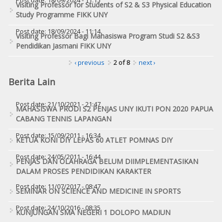
Post date:
18/09/2024 - 11:15
Visiting Professor for Students of S2 & S3 Physical Education
Study Programme FIKK UNY
Post date:
18/09/2024 - 11:14
Visiting Professor Bagi Mahasiswa Program Studi S2 &S3
Pendidikan Jasmani FIKK UNY
‹ previous
2 of 8
next ›
Berita Lain
Post date:
21/10/2021 - 21:47
MAHASISWA PRODI S2 PENJAS UNY IKUTI PON 2020 PAPUA
CABANG TENNIS LAPANGAN
Post date:
15/09/2011 - 16:34
KETUA KONI DIY LEPAS 60 ATLET POMNAS DIY
Post date:
24/05/2011 - 16:44
PENJAS DAN OLAHRAGA BELUM DIIMPLEMENTASIKAN
DALAM PROSES PENDIDIKAN KARAKTER
Post date:
11/07/2017 - 08:47
SEMINAR ON SCIENCE AND MEDICINE IN SPORTS
Post date:
24/10/2016 - 08:35
KUNJUNGAN SMA NEGERI 1 DOLOPO MADIUN