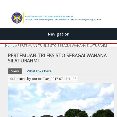
Navigation
You are here
Home
» PERTEMUAN TRI EKS STO SEBAGAI WAHANA SILATURAHMI
PERTEMUAN TRI EKS STO SEBAGAI WAHANA
SILATURAHMI
Primary tabs
View
(active tab)
What links here
Submitted by
por
on Tue, 2017-07-11 11:18