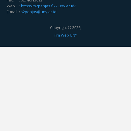
Web. :
https://s2penjas.fikk.uny.ac.id/
E-mail :
s2penjas@uny.ac.id
Copyright © 2026,
Tim Web UNY