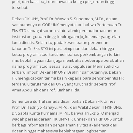
putri, dan kasti bagi darmawanita ketiga perguruan tinggi
tersebut.
Dekan FIK UNY, Prof. Dr. Wawan S. Suherman, M.Ed., dalam
sambutannya di GOR UNY menyatakan bahwa Pertemuan Tri
Eks STO sebagai sarana silaturahmi/ persaudaraan antar
institusi perguruan tinggi keolragaam Joglosemar yang telah
lama dirintis. Selain itu, pada kesempatan pertemuan
tahunan Tri Eks STO ini para pimpinan dari dekan hingga
ketua program studi turut membahas perkembangan terkini
ilmu keolahragaan dan juga membahas beberapa perubahan
nama program studi sesuai surat keputusan Menristekdikti
terbaru, imbuh Dekan FIK UNY. Di akhir sambutannya, Dekan
FIK mengucapkan terima kasih kepada para senior perintis FIK
terdahulu terutama dari UNY yang turut hadir seperti Prof.
Arma Abdullah dan Prof. Jumhan Pida.
Sementara itu, hal senada disampaikan Dekan FIK Unnes,
Prof. Dr. Tadniyo Rahayu, M.Pd., dan Wakil Dekan III FKIP UNS,
Dr. Sapta Kunta Purnama, M.Pd., bahwa Tri Eks STO menjadi
wadah persaudaraan FIK UNY- FIK Unnes- dan FKIP UNS untuk
berbagi informasi dan pengalaman sivitas akademika dari
dosen hingga mahasiswa keolahragaan Joglosemar.