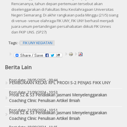
Rencananya, tahun depan pertemuan tersebut akan
diselenggarakan di Fakultas Ilmu Keolahragaan Universitas
Negeri Semarang. Di akhir rangkaian pada Minggu (21/5) siang
di venue- venue olahraga FIK UNY, FIK UNY berhasil menjadi
juara umum pertandingan persahabatan diikuti FIK Unnes
dan FKIP UNS. (SP27)
Tags:
FIK UNY KEGIATAN
Berita Lain
Post date:
28/05/2025 - 00:44
PEMBUKAAN KELAS RPL PRODI S-2 PENJAS FIKK UNY
Post date:
21/09/2024 - 10:53
Prodi S2 & S3 Pendidikan Jasmani Menyelenggarakan
Coaching Clinic Penulisan Artikel Ilmiah
Post date:
21/09/2024 - 10:51
Prodi S2 & S3 Pendidikan Jasmani Menyelenggarakan
Coaching Clinic Penulisan Artikel Ilmiah