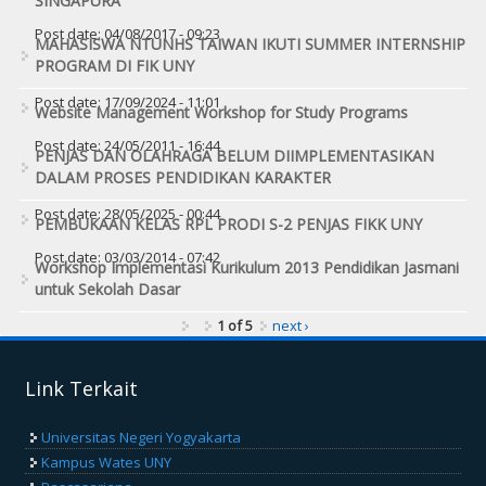
SINGAPURA
Post date:
04/08/2017 - 09:23
MAHASISWA NTUNHS TAIWAN IKUTI SUMMER INTERNSHIP
PROGRAM DI FIK UNY
Post date:
17/09/2024 - 11:01
Website Management Workshop for Study Programs
Post date:
24/05/2011 - 16:44
PENJAS DAN OLAHRAGA BELUM DIIMPLEMENTASIKAN
DALAM PROSES PENDIDIKAN KARAKTER
Post date:
28/05/2025 - 00:44
PEMBUKAAN KELAS RPL PRODI S-2 PENJAS FIKK UNY
Post date:
03/03/2014 - 07:42
Workshop Implementasi Kurikulum 2013 Pendidikan Jasmani
untuk Sekolah Dasar
1 of 5
next ›
Link Terkait
Universitas Negeri Yogyakarta
Kampus Wates UNY