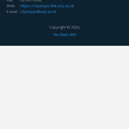
Web. :
https://s2penjas.fikk.uny.ac.id/
E-mail :
s2penjas@uny.ac.id
Copyright © 2026,
Tim Web UNY