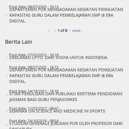
Post date:
08/07/2025 - 16:13
DEPARTEMEN POR MENGADAKAN KEGIATAN PENGUATAN
KAPASITAS GURU DALAM PEMBELAJARAN SMP di ERA
DIGITAL.
1 of 8
next ›
Berita Lain
Post date:
27/07/2012 - 16:18
DEKLARASI LPTO: DARI YOGYA UNTUK INDONESIA
Post date:
08/07/2025 - 16:13
DEPARTEMEN POR MENGADAKAN KEGIATAN PENGUATAN
KAPASITAS GURU DALAM PEMBELAJARAN SMP di ERA
DIGITAL.
Post date:
24/10/2021 - 16:10
ETIKA PENULISAN DAN PUBLIKASI BERTEMA PENDIDIKAN
JASMANI BAGI GURU PENJASORKES
Post date:
11/07/2017 - 08:47
SEMINAR ON SCIENCE AND MEDICINE IN SPORTS
Post date:
24/10/2016 - 08:54
STUDIUM GENERALE JURUSAN POR OLEH PROFESOR DARI