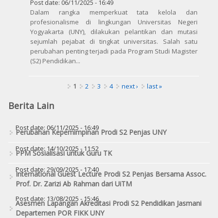
Post date:
06/11/2025 - 16:49
Dalam rangka memperkuat tata kelola dan
profesionalisme di lingkungan Universitas Negeri
Yogyakarta (UNY), dilakukan pelantikan dan mutasi
sejumlah pejabat di tingkat universitas. Salah satu
perubahan penting terjadi pada Program Studi Magister
(S2) Pendidikan...
Pages
1
2
3
4
next ›
last »
Berita Lain
Post date:
06/11/2025 - 16:49
Perubahan Kepemimpinan Prodi S2 Penjas UNY
Post date:
14/10/2025 - 11:52
PPM Sosialisasi untuk Guru TK
Post date:
29/09/2025 - 17:40
International Guest Lecture Prodi S2 Penjas Bersama Assoc.
Prof. Dr. Zarizi Ab Rahman dari UiTM
Post date:
13/08/2025 - 15:46
Asesmen Lapangan Akreditasi Prodi S2 Pendidikan Jasmani
Departemen POR FIKK UNY